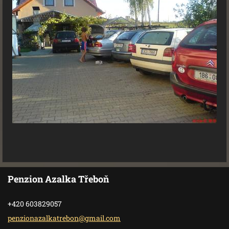
Penzion Azalka Třeboň
+420 603829057
penziona
zalkatre
bon@gmai
l.com