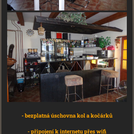
- bezplatná úschovna kol a kočárků
- připojení k internetu přes wifi