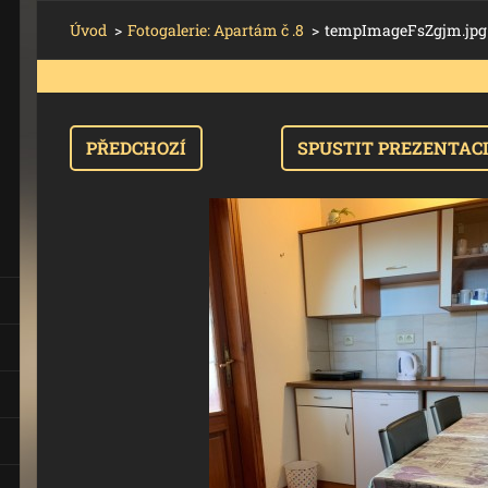
Úvod
>
Fotogalerie: Apartám č .8
>
tempImageFsZgjm.jpg
PŘEDCHOZÍ
SPUSTIT PREZENTAC