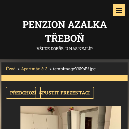
PENZION AZALKA
TŘEBOŇ
VŠUDE DOBŘE, U NÁS NEJLÍP
Úvod
>
Apartmán č. 3
>
tempImageY6KoEf.jpg
PŘEDCHOZÍ
SPUSTIT PREZENTACI