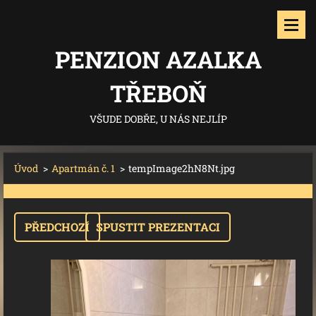
PENZION AZALKA
TŘEBOŇ
VŠUDE DOBŘE, U NÁS NEJLÍP
Úvod
>
Apartmán č. 1
>
tempImage2hN8Nt.jpg
PŘEDCHOZÍ
SPUSTIT PREZENTACI